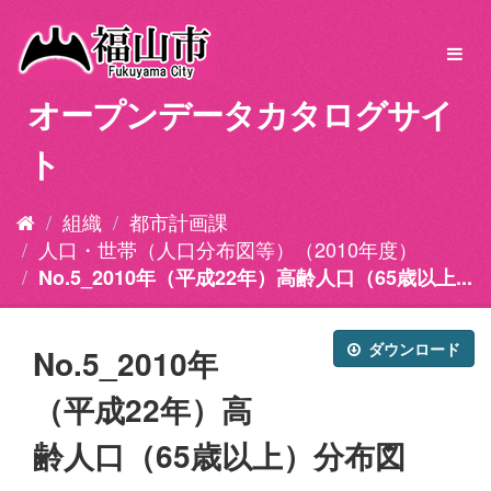
ス
キ
Toggl
ッ
navig
プ
オープンデータカタログサイ
し
て
ト
内
容
へ
組織
都市計画課
人口・世帯（人口分布図等）（2010年度）
No.5_2010年（平成22年）高齢人口（65歳以上...
ダウンロード
No.5_2010年
（平成22年）高
齢人口（65歳以上）分布図