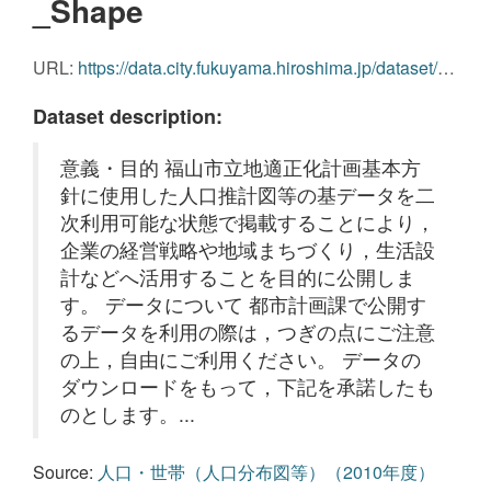
_Shape
URL:
https://data.city.fukuyama.hiroshima.jp/dataset/b3d1f208-516d-4501-be35-196858f96100/resource/674d5e1e-31c0-4e95-b890-cc06fc103f70/download/85447.zip
Dataset description:
意義・目的 福山市立地適正化計画基本方
針に使用した人口推計図等の基データを二
次利用可能な状態で掲載することにより，
企業の経営戦略や地域まちづくり，生活設
計などへ活用することを目的に公開しま
す。 データについて 都市計画課で公開す
るデータを利用の際は，つぎの点にご注意
の上，自由にご利用ください。 データの
ダウンロードをもって，下記を承諾したも
のとします。...
Source:
人口・世帯（人口分布図等）（2010年度）