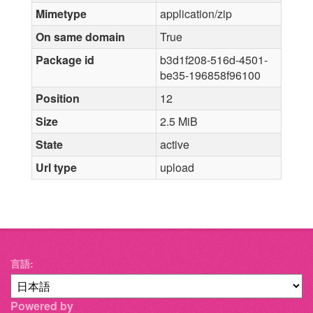
Mimetype
application/zip
On same domain
True
Package id
b3d1f208-516d-4501-
be35-196858f96100
Position
12
Size
2.5 MiB
State
active
Url type
upload
言語
Powered by