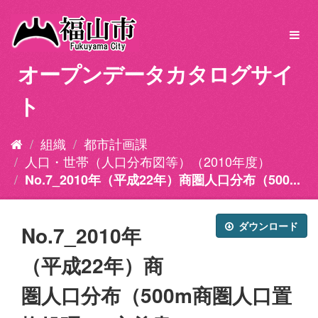
ス
キ
Toggl
ッ
navig
プ
オープンデータカタログサイ
し
て
ト
内
容
へ
組織
都市計画課
人口・世帯（人口分布図等）（2010年度）
No.7_2010年（平成22年）商圏人口分布（500...
ダウンロード
No.7_2010年
（平成22年）商
圏人口分布（500m商圏人口置