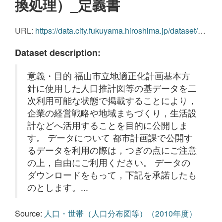
換処理）_定義書
URL:
https://data.city.fukuyama.hiroshima.jp/dataset/b3d1f208-516d-4501-be35-196858f96100/resource/17ded003-6a8d-4b03-8323-bbd110a8e6ea/download/85457.pdf
Dataset description:
意義・目的 福山市立地適正化計画基本方
針に使用した人口推計図等の基データを二
次利用可能な状態で掲載することにより，
企業の経営戦略や地域まちづくり，生活設
計などへ活用することを目的に公開しま
す。 データについて 都市計画課で公開す
るデータを利用の際は，つぎの点にご注意
の上，自由にご利用ください。 データの
ダウンロードをもって，下記を承諾したも
のとします。...
Source:
人口・世帯（人口分布図等）（2010年度）