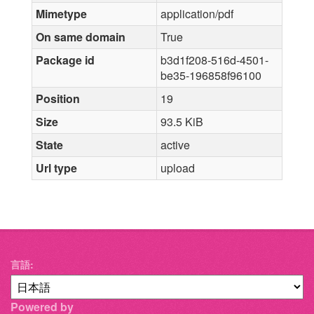
Mimetype
application/pdf
On same domain
True
Package id
b3d1f208-516d-4501-
be35-196858f96100
Position
19
Size
93.5 KiB
State
active
Url type
upload
言語
Powered by