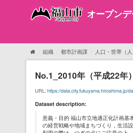
ス
キ
オープンデ
ッ
プ
し
て
内
容
組織
都市計画課
人口・世帯（人
へ
No.1_2010年（平成2
URL:
https://data.city.fukuyama.hiroshima.jp/d
Dataset description:
意義・目的 福山市立地適正化計画基
の経営戦略や地域まちづくり，生活設
利用の際は，つぎの点にご注意の上，