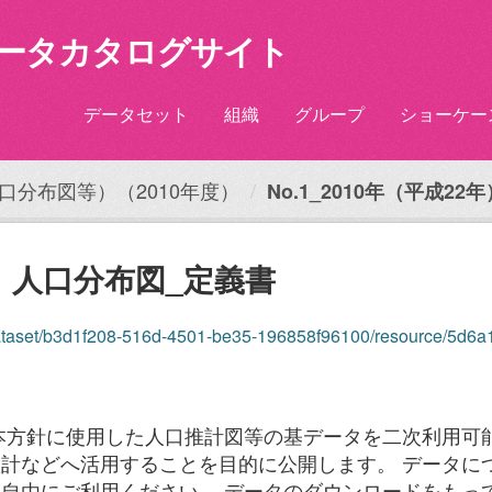
ータカタログサイト
データセット
組織
グループ
ショーケー
口分布図等）（2010年度）
No.1_2010年（平成2
2年）人口分布図_定義書
ataset/b3d1f208-516d-4501-be35-196858f96100/resource/5d6a1d01-5
本方針に使用した人口推計図等の基データを二次利用可
計などへ活用することを目的に公開します。 データに
自由にご利用ください。 データのダウンロードをもって