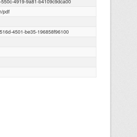
-550c-4919-9a81-b4109c9dca00
n/pdf
-516d-4501-be35-196858f96100