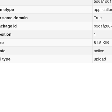
5d6a1d01
imetype
applicatio
n same domain
True
ckage id
b3d1f208
sition
1
ze
81.5 KiB
ate
active
l type
upload