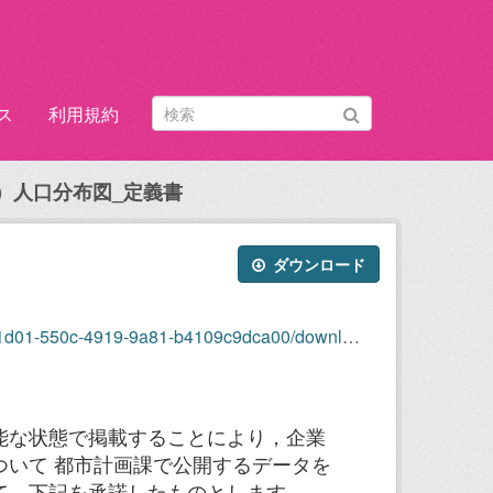
ス
利用規約
2年）人口分布図_定義書
ダウンロード
50c-4919-9a81-b4109c9dca00/download/85451.pdf
能な状態で掲載することにより，企業
ついて 都市計画課で公開するデータを
，下記を承諾したものとします。...