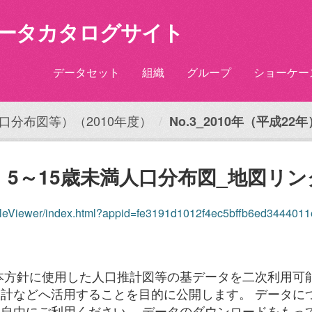
ータカタログサイト
データセット
組織
グループ
ショーケー
口分布図等）（2010年度）
No.3_2010年（平成2
2年）5～15歳未満人口分布図_地図リン
impleViewer/index.html?appid=fe3191d1012f4ec5bffb6ed344401
本方針に使用した人口推計図等の基データを二次利用可
計などへ活用することを目的に公開します。 データに
自由にご利用ください。 データのダウンロードをもって