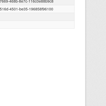
-7669-468b-8e7c-116c0e88b9c8
-516d-4501-be35-196858f96100