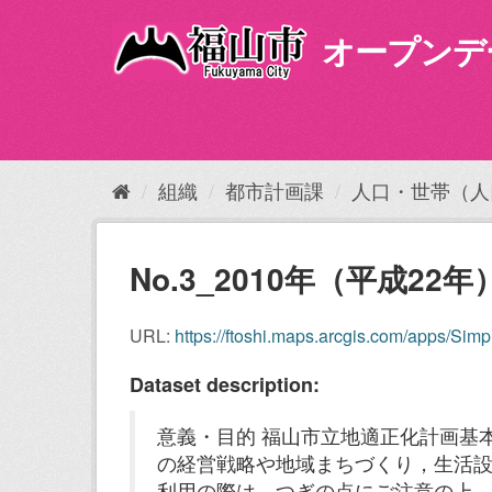
ス
キ
オープンデ
ッ
プ
し
て
内
容
組織
都市計画課
人口・世帯（人
へ
No.3_2010年（平成2
URL:
https://ftoshi.maps.arcgis.com/apps/S
Dataset description:
意義・目的 福山市立地適正化計画基
の経営戦略や地域まちづくり，生活設
利用の際は，つぎの点にご注意の上，