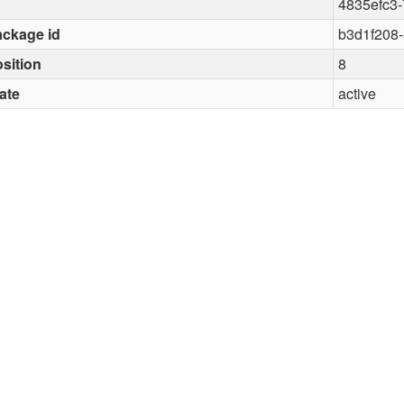
4835efc3
ckage id
b3d1f208
sition
8
ate
active