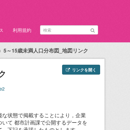
ス
利用規約
2年）5～15歳未満人口分布図_地図リンク
リンクを開く
ク
1e2
能な状態で掲載することにより，企業
ついて 都市計画課で公開するデータを
，下記を承諾したものとします。...