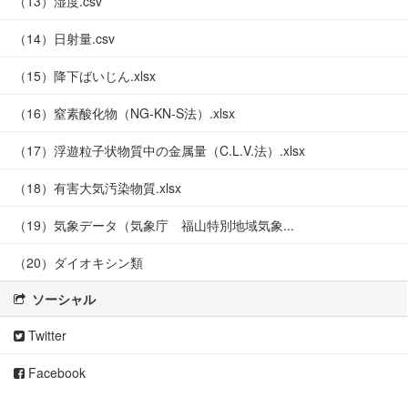
（13）湿度.csv
（14）日射量.csv
（15）降下ばいじん.xlsx
（16）窒素酸化物（NG-KN-S法）.xlsx
（17）浮遊粒子状物質中の金属量（C.L.V.法）.xlsx
（18）有害大気汚染物質.xlsx
（19）気象データ（気象庁 福山特別地域気象...
（20）ダイオキシン類
ソーシャル
Twitter
Facebook