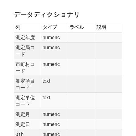
データディクショナリ
列
タイプ
ラベル
説明
測定年度
numeric
測定局コ
numeric
ード
市町村コ
numeric
ード
測定項目
text
コード
測定単位
text
コード
測定月
numeric
測定日
numeric
01h
numeric