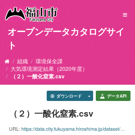
ス
キ
Toggl
ッ
navig
プ
オープンデータカタログサイ
し
て
ト
内
容
へ
組織
環境保全課
大気環境測定結果（2020年度）
（２）一酸化窒素.csv
ダウンロード
データAPI
（２）一酸化窒素.csv
URL:
https://data.city.fukuyama.hiroshima.jp/dataset/8cd6128a-7dc8-496c-b2eb-0fdcd7569720/resource/85fced45-9cd1-46cd-91c4-76ba7afdd01f/download/j342020_02-no.csv