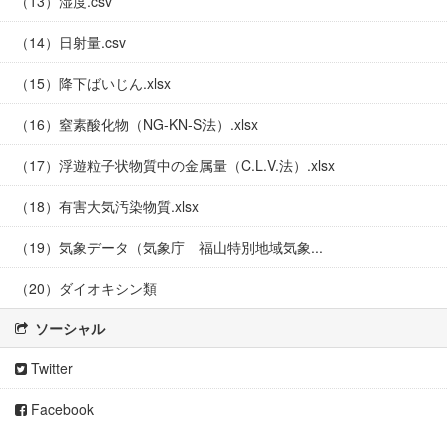
（13）湿度.csv
（14）日射量.csv
（15）降下ばいじん.xlsx
（16）窒素酸化物（NG-KN-S法）.xlsx
（17）浮遊粒子状物質中の金属量（C.L.V.法）.xlsx
（18）有害大気汚染物質.xlsx
（19）気象データ（気象庁 福山特別地域気象...
（20）ダイオキシン類
ソーシャル
Twitter
Facebook