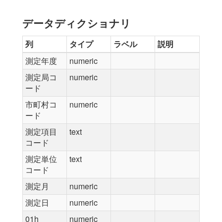
データディクショナリ
列
タイプ
ラベル
説明
測定年度
numeric
測定局コ
numeric
ード
市町村コ
numeric
ード
測定項目
text
コード
測定単位
text
コード
測定月
numeric
測定日
numeric
01h
numeric