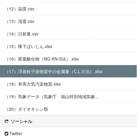
（12）温度.csv
（13）湿度.csv
（14）日射量.csv
（15）降下ばいじん.xlsx
（16）窒素酸化物（NG-KN-S法）.xlsx
（17）浮遊粒子状物質中の金属量（C.L.V.法）.xlsx
（18）有害大気汚染物質.xlsx
（19）気象データ（気象庁 福山特別地域気象...
（20）ダイオキシン類
ソーシャル
Twitter