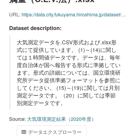
URL:
https://data.city.fukuyama.hiroshima.jp/dataset/8cd6128a-7dc8-496c-b2eb-0fdcd7569720/resource/e22f754a-7f6e-4ad5-b8d3-e1e19c503a8c/download/clv-.xlsx
Dataset description:
大気測定データを.CSV形式および.xlsx形
式にて提供しています。 (1)～(14)に関し
ては１時間値データです。データは、毎年
度自治体が国へ報告する形式に準拠してい
ます。形式の詳細については、国立環境研
究所データ提供準拠フォーマットを参照に
してください。 (15)～(19)に関しては月別
測定データです。（20）に関しては季節
別測定データです。
Source:
大気環境測定結果（2020年度）
データエクスプローラー