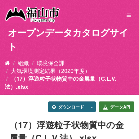
ス
キ
Toggl
ッ
navig
プ
オープンデータカタログサイ
し
て
ト
内
容
へ
組織
環境保全課
大気環境測定結果（2020年度）
（17）浮遊粒子状物質中の金属量（C.L.V.
法）.xlsx
ダウンロード
データAPI
（17）浮遊粒子状物質中の金
属量（C.L.V.法）.xlsx