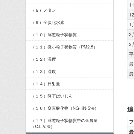
1
（８）メタン
1
（９）全炭化水素
1
2
（１０）浮遊粒子状物質
3
（１１）微小粒子状物質（PM2.5）
平
（１２）温度
最
（１３）湿度
最
（１４）日射量
（１５）降下ばいじん
追
（１６）窒素酸化物（NG-KN-S法）
（１７）浮遊粒子状物質中の金属量
フ
（C.L.V.法）
最