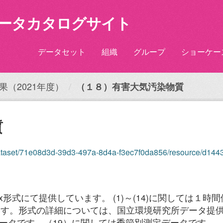
ータカタログサイト
データセット
組織
グループ
ショーケー
（2021年度）
（１８）有害大気汚染物質
質
aset/71e08d3d-39d3-497a-8d4a-f3ec7f0da856/resource/d1443858-a8e9-46
lsx形式にて提供しています。 (1)～(14)に関しては
ます。形式の詳細については、国立環境研究所データ提
測定データです。（19）に関しては季節別測定データです。