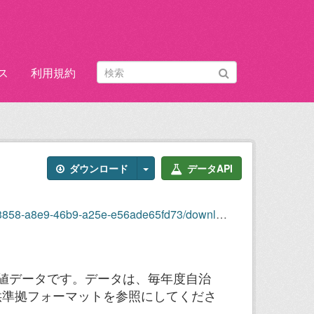
ス
利用規約
ダウンロード
データAPI
b9-a25e-e56ade65fd73/download/yugaitaiki-.xlsx
１時間値データです。データは、毎年度自治
供準拠フォーマットを参照にしてくださ