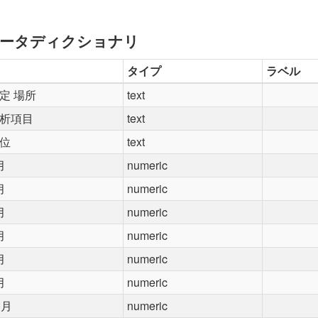
ータディクショナリ
タイプ
ラベル
定 場所
text
析項目
text
位
text
月
numeric
月
numeric
月
numeric
月
numeric
月
numeric
月
numeric
0月
numeric