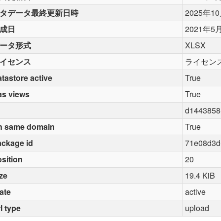
タデータ最終更新日時
2025年1
成日
2021年5
ータ形式
XLSX
イセンス
ライセン
tastore active
True
as views
True
d1443858
n same domain
True
ckage id
71e08d3d
sition
20
ze
19.4 KiB
ate
active
l type
upload