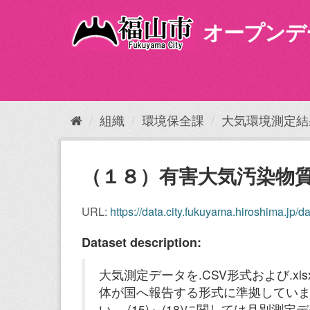
ス
キ
オープンデ
ッ
プ
し
て
内
容
組織
環境保全課
大気環境測定結果
へ
（１８）有害大気汚染物
URL:
https://data.city.fukuyama.hiroshima.jp/dat
Dataset description:
大気測定データを.CSV形式および.x
体が国へ報告する形式に準拠してい
い。 (15)～(18)に関しては月別