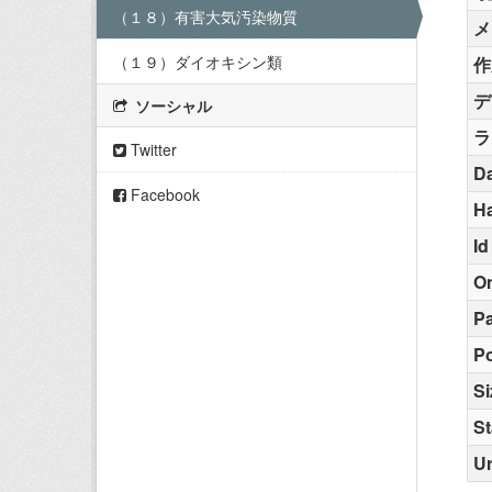
（１８）有害大気汚染物質
メ
（１９）ダイオキシン類
作
デ
ソーシャル
ラ
Twitter
Da
Facebook
H
Id
O
Pa
Po
Si
St
Ur