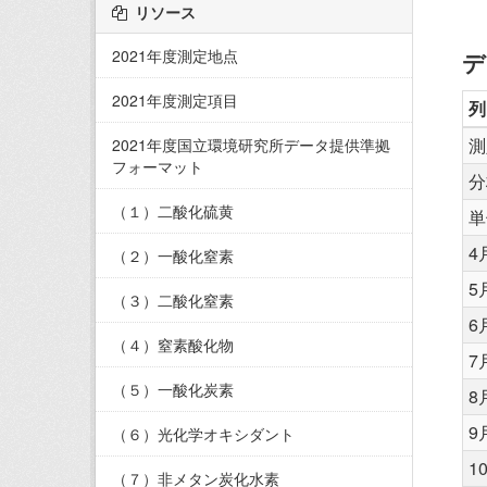
リソース
2021年度測定地点
デ
2021年度測定項目
列
測
2021年度国立環境研究所データ提供準拠
フォーマット
分
（１）二酸化硫黄
単
4
（２）一酸化窒素
5
（３）二酸化窒素
6
（４）窒素酸化物
7
（５）一酸化炭素
8
9
（６）光化学オキシダント
1
（７）非メタン炭化水素