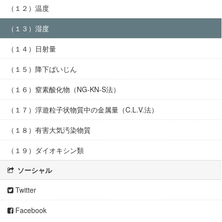
（１２）温度
（１３）湿度
（１４）日射量
（１５）降下ばいじん
（１６）窒素酸化物（NG-KN-S法）
（１７）浮遊粒子状物質中の金属量（C.L.V.法）
（１８）有害大気汚染物質
（１９）ダイオキシン類
ソーシャル
Twitter
Facebook