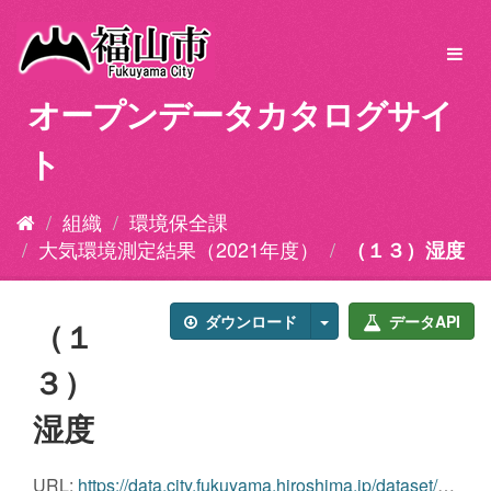
ス
キ
Toggl
ッ
navig
プ
オープンデータカタログサイ
し
て
ト
内
容
へ
組織
環境保全課
大気環境測定結果（2021年度）
（１３）湿度
ダウンロード
データAPI
（１
３）
湿度
URL:
https://data.city.fukuyama.hiroshima.jp/dataset/71e08d3d-39d3-497a-8d4a-f3ec7f0da856/resource/69709958-a718-4a3d-8eb9-57a9a37ced75/download/j342021_24-hum.csv