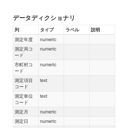
データディクショナリ
列
タイプ
ラベル
説明
測定年度
numeric
測定局コ
numeric
ード
市町村コ
numeric
ード
測定項目
text
コード
測定単位
text
コード
測定月
numeric
測定日
numeric