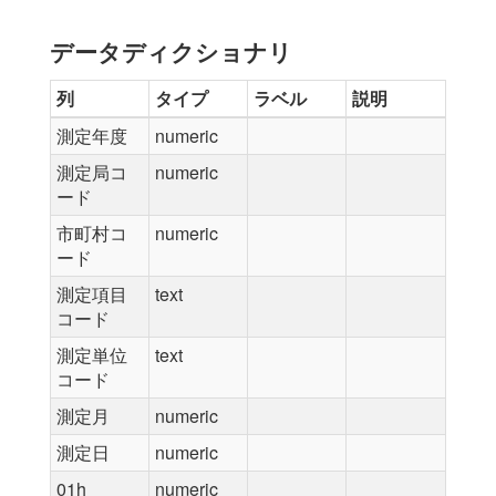
データディクショナリ
列
タイプ
ラベル
説明
測定年度
numeric
測定局コ
numeric
ード
市町村コ
numeric
ード
測定項目
text
コード
測定単位
text
コード
測定月
numeric
測定日
numeric
01h
numeric