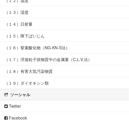
（１２）温度
（１３）湿度
（１４）日射量
（１５）降下ばいじん
（１６）窒素酸化物（NG-KN-S法）
（１７）浮遊粒子状物質中の金属量（C.L.V.法）
（１８）有害大気汚染物質
（１９）ダイオキシン類
ソーシャル
Twitter
Facebook