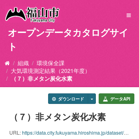
ス
キ
Toggl
ッ
navig
プ
オープンデータカタログサイ
し
て
ト
内
容
へ
組織
環境保全課
大気環境測定結果（2021年度）
（７）非メタン炭化水素
ダウンロード
データAPI
（７）非メタン炭化水素
URL:
https://data.city.fukuyama.hiroshima.jp/dataset/71e08d3d-39d3-497a-8d4a-f3ec7f0da856/resource/5dd38cd9-09fa-44de-88d1-ba25fe384ab2/download/j342021_07-nmhc.csv