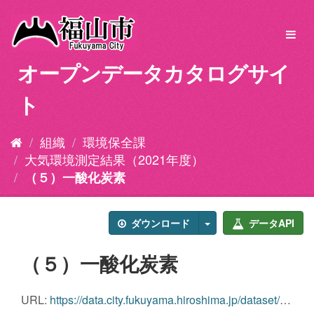
ス
キ
Toggl
ッ
navig
プ
オープンデータカタログサイ
し
て
ト
内
容
へ
組織
環境保全課
大気環境測定結果（2021年度）
（５）一酸化炭素
ダウンロード
データAPI
（５）一酸化炭素
URL:
https://data.city.fukuyama.hiroshima.jp/dataset/71e08d3d-39d3-497a-8d4a-f3ec7f0da856/resource/3fe1f49e-1cf4-4e19-8d74-c373f04c5f92/download/j342021_05-co.csv