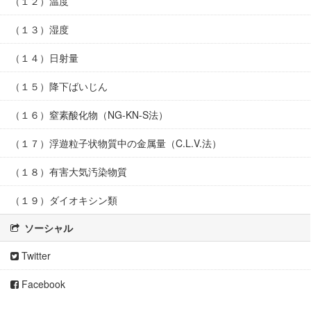
（１２）温度
（１３）湿度
（１４）日射量
（１５）降下ばいじん
（１６）窒素酸化物（NG-KN-S法）
（１７）浮遊粒子状物質中の金属量（C.L.V.法）
（１８）有害大気汚染物質
（１９）ダイオキシン類
ソーシャル
Twitter
Facebook