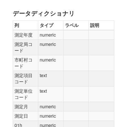
データディクショナリ
列
タイプ
ラベル
説明
測定年度
numeric
測定局コ
numeric
ード
市町村コ
numeric
ード
測定項目
text
コード
測定単位
text
コード
測定月
numeric
測定日
numeric
01h
numeric