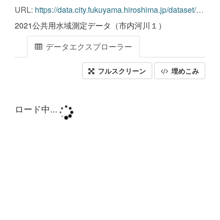
URL:
https://data.city.fukuyama.hiroshima.jp/dataset/c95320da-c33b-49dd-a439-94d69abe74a6/resource/255d96ca-e263-4db5-b39c-8c2107aa4ac3/download/1-2021.xls
2021公共用水域測定データ（市内河川１）
データエクスプローラー
フルスクリーン
埋めこみ