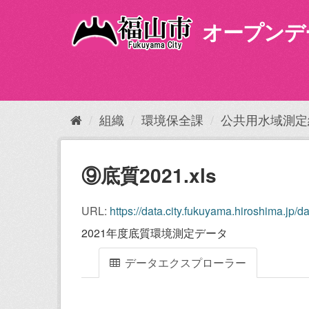
ス
キ
オープンデ
ッ
プ
し
て
内
容
組織
環境保全課
公共用水域測定
へ
⑨底質2021.xls
URL:
https://data.city.fukuyama.hiroshima.jp/d
2021年度底質環境測定データ
データエクスプローラー