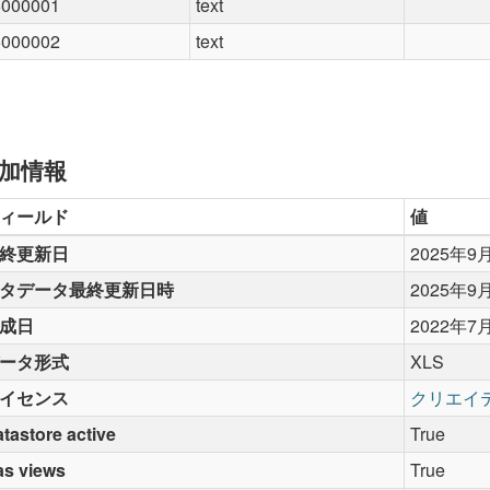
6000001
text
6000002
text
加情報
ィールド
値
終更新日
2025年9
タデータ最終更新日時
2025年9
成日
2022年7
ータ形式
XLS
イセンス
クリエイ
tastore active
True
as views
True