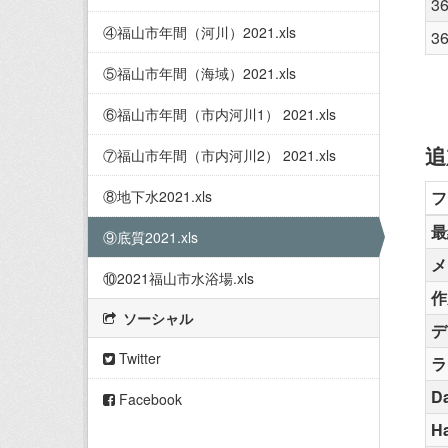
3
④福山市年間（河川）2021.xls
3
⑤福山市年間（海域）2021.xls
⑥福山市年間（市内河川1） 2021.xls
追
⑦福山市年間（市内河川2） 2021.xls
⑧地下水2021.xls
フ
最
⑨底質2021.xls
メ
⑩2021福山市水浴場.xls
作
ソーシャル
デ
Twitter
ラ
Da
Facebook
H