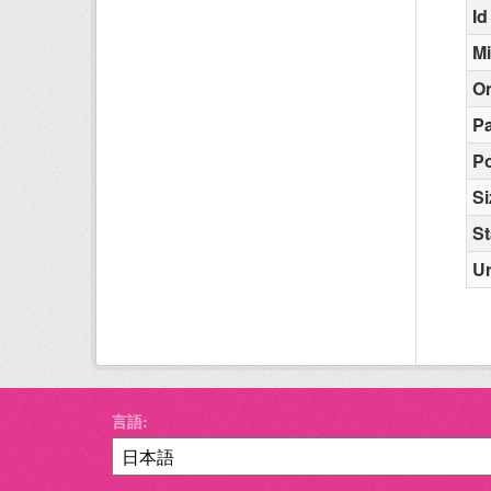
Id
M
O
Pa
Po
Si
St
Ur
言語