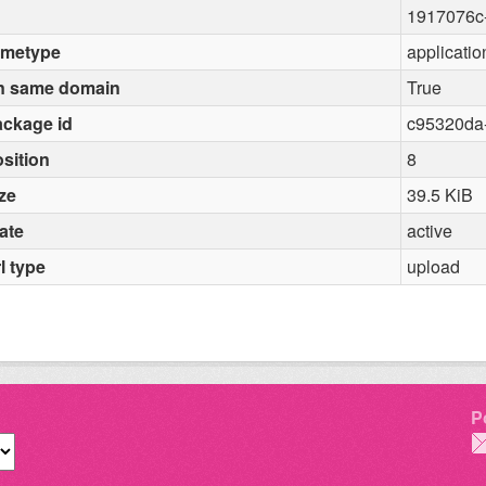
1917076c
imetype
applicati
n same domain
True
ckage id
c95320da
sition
8
ze
39.5 KiB
ate
active
l type
upload
P