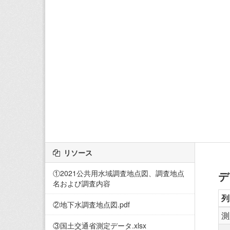
リソース
①2021公共用水域調査地点図、調査地点
デ
名および調査内容
列
②地下水調査地点図.pdf
測
③国土交通省測定データ.xlsx