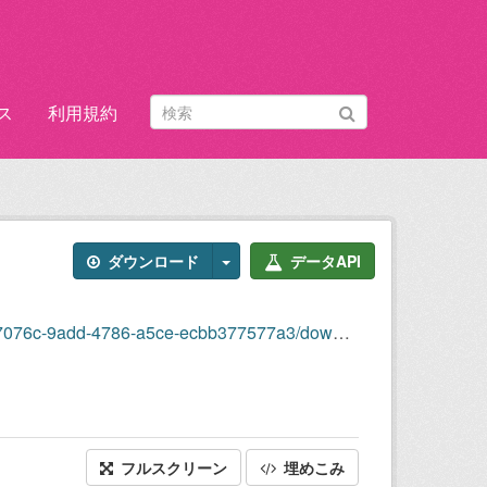
ス
利用規約
ダウンロード
データAPI
dd-4786-a5ce-ecbb377577a3/download/2021-2.xls
フルスクリーン
埋めこみ