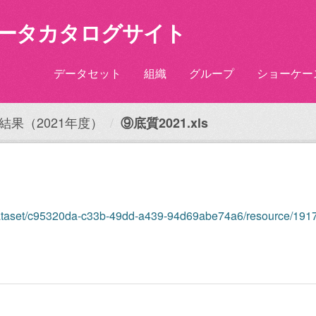
ータカタログサイト
データセット
組織
グループ
ショーケー
結果（2021年度）
⑨底質2021.xls
ataset/c95320da-c33b-49dd-a439-94d69abe74a6/resource/1917076c-9a