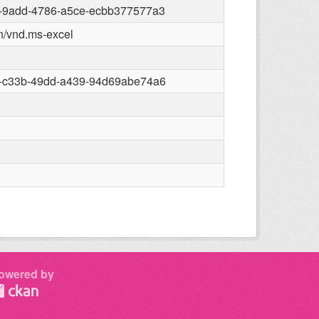
-9add-4786-a5ce-ecbb377577a3
on/vnd.ms-excel
-c33b-49dd-a439-94d69abe74a6
owered by