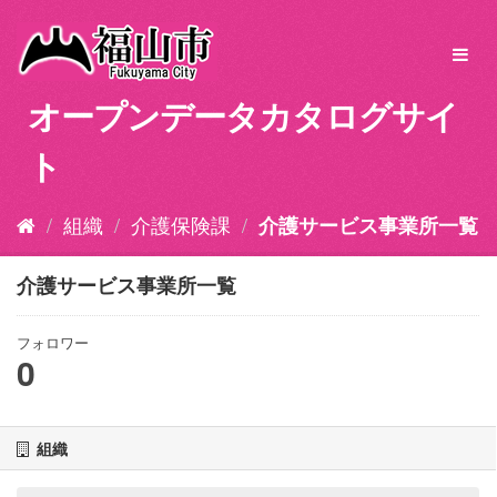
ス
キ
Toggl
ッ
navig
プ
オープンデータカタログサイ
し
て
ト
内
容
へ
組織
介護保険課
介護サービス事業所一覧
介護サービス事業所一覧
フォロワー
0
組織