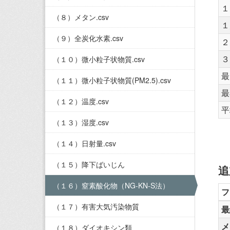
１
（８）メタン.csv
１
（９）全炭化水素.csv
２
３
（１０）微小粒子状物質.csv
最
（１１）微小粒子状物質(PM2.5).csv
最
（１２）温度.csv
平
（１３）湿度.csv
（１４）日射量.csv
（１５）降下ばいじん
追
（１６）窒素酸化物（NG-KN-S法）
フ
（１７）有害大気汚染物質
最
メ
（１８）ダイオキシン類