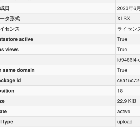
成日
2023年6
ータ形式
XLSX
イセンス
ライセン
tastore active
True
as views
True
fd9486f4-
n same domain
True
ckage id
c6a15c72
sition
18
ze
22.9 KiB
ate
active
l type
upload