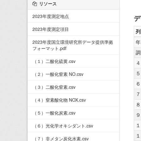
リソース
2023年度測定地点
デ
2023年度測定項目
列
年
2023年度国立環境研究所データ提供準拠
フォーマット.pdf
調
（１）二酸化硫黄.csv
４
５
（２）一酸化窒素 NO.csv
６
（３）二酸化窒素.csv
７
（４）窒素酸化物 NOX.csv
８
（５）一酸化炭素.csv
９
１
（６）光化学オキシダント.csv
１
（７）非メタン炭化水素.csv