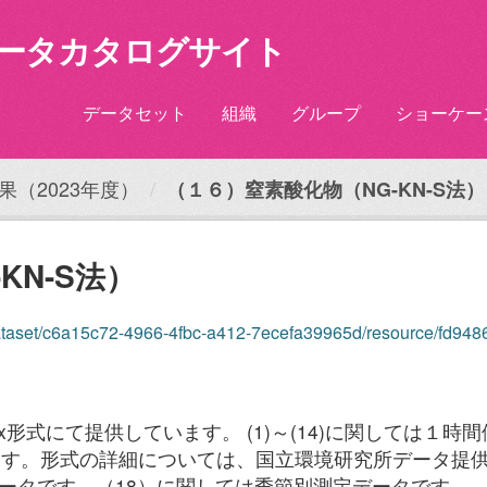
ータカタログサイト
データセット
組織
グループ
ショーケー
（2023年度）
（１６）窒素酸化物（NG-KN-S法）
KN-S法）
ataset/c6a15c72-4966-4fbc-a412-7ecefa39965d/resource/fd9486f4-c59b
lsx形式にて提供しています。 (1)～(14)に関しては
ます。形式の詳細については、国立環境研究所データ提
測定データです。（18）に関しては季節別測定データです。