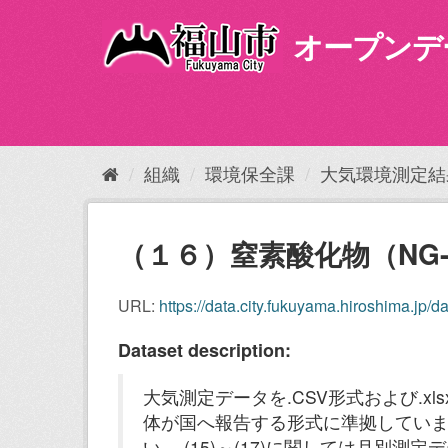
ス
キ
オープンデ
ッ
プ
し
て
内
容
組織
環境保全課
大気環境測定結果
へ
（１６）窒素酸化物（NG-
URL:
https://data.city.fukuyama.hiroshima.jp/d
Dataset description:
大気測定データを.CSV形式および.x
体が国へ報告する形式に準拠してい
い。 (15)～(17)に関しては月別