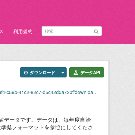
ス
利用規約
ダウンロード
データAPI
-41c2-82c7-d5c42d0a720f/download/2023nox.xlsx
１時間値データです。データは、毎年度自治
供準拠フォーマットを参照にしてくださ