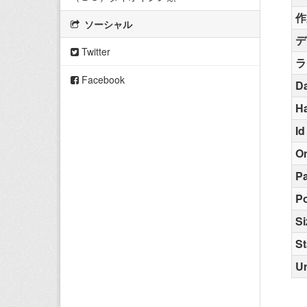
作
ソーシャル
デ
Twitter
ラ
Facebook
Da
H
Id
O
Pa
Po
Si
St
Ur