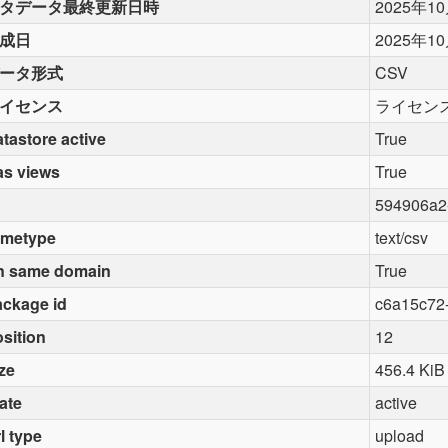
タデータ最終更新日時
2025年1
成日
2025年1
ータ形式
CSV
イセンス
ライセン
tastore active
True
as views
True
594906a2
imetype
text/csv
n same domain
True
ckage id
c6a15c72
sition
12
ze
456.4 KiB
ate
active
l type
upload