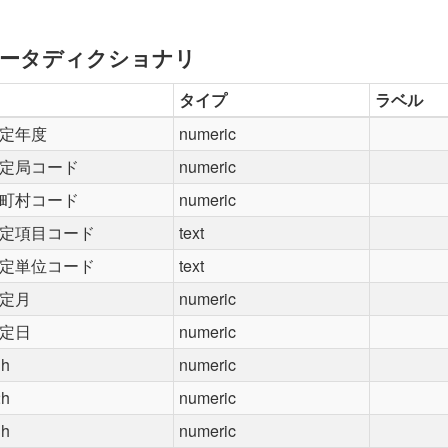
ータディクショナリ
タイプ
ラベル
定年度
numeric
定局コード
numeric
町村コード
numeric
定項目コード
text
定単位コード
text
定月
numeric
定日
numeric
1h
numeric
2h
numeric
3h
numeric