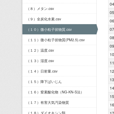
0
（８）メタン.csv
0
（９）全炭化水素.csv
0
0
（１０）微小粒子状物質.csv
0
（１１）微小粒子状物質(PM2.5).csv
0
（１２）温度.csv
1
（１３）湿度.csv
1
1
（１４）日射量.csv
1
（１５）降下ばいじん
1
（１６）窒素酸化物（NG-KN-S法）
1
（１７）有害大気汚染物質
1
（１８）ダイオキシン類
1