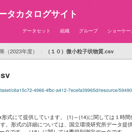
ータカタログサイト
データセット
組織
グループ
ショーケー
（2023年度）
（１０）微小粒子状物質.csv
sv
aset/c6a15c72-4966-4fbc-a412-7ecefa39965d/resource/594906a2-4492-40c
lsx形式にて提供しています。 (1)～(14)に関しては
ます。形式の詳細については、国立環境研究所データ提
測定データです。（18）に関しては季節別測定データです。