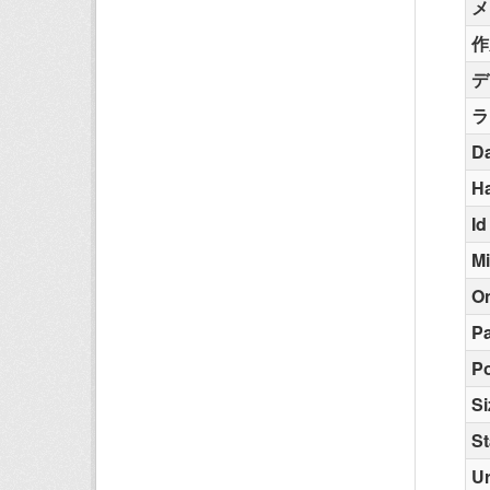
メ
作
デ
ラ
Da
H
Id
M
O
Pa
Po
Si
St
Ur