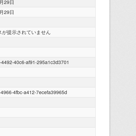
0月29日
0月29日
スが提示されていません
-4492-40c6-af91-295a1c3d3701
-4966-4fbc-a412-7ecefa39965d