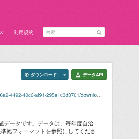
ス
利用規約
ダウンロード
データAPI
6-af91-295a1c3d3701/download/j342023_10-spm.csv
１時間値データです。データは、毎年度自治
供準拠フォーマットを参照にしてくださ