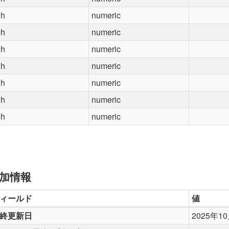
8h
numeric
9h
numeric
0h
numeric
1h
numeric
2h
numeric
3h
numeric
4h
numeric
加情報
ィールド
値
終更新日
2025年1