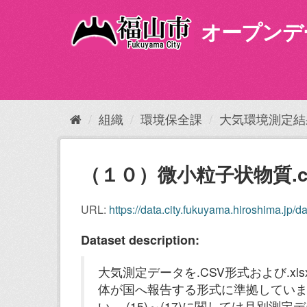
ス
キ
オープンデ
ッ
プ
し
て
内
容
組織
環境保全課
大気環境測定結果
へ
（１０）微小粒子状物質.c
URL:
https://data.city.fukuyama.hiroshima.jp/dat
Dataset description:
大気測定データを.CSV形式および.x
体が国へ報告する形式に準拠してい
い。 (15)～(17)に関しては月別