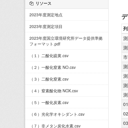
リソース
2023年度測定地点
デ
2023年度測定項目
列
測
2023年度国立環境研究所データ提供準拠
フォーマット.pdf
測
（１）二酸化硫黄.csv
市
測
（２）一酸化窒素 NO.csv
測
（３）二酸化窒素.csv
測
（４）窒素酸化物 NOX.csv
測
（５）一酸化炭素.csv
0
0
（６）光化学オキシダント.csv
0
（７）非メタン炭化水素.csv