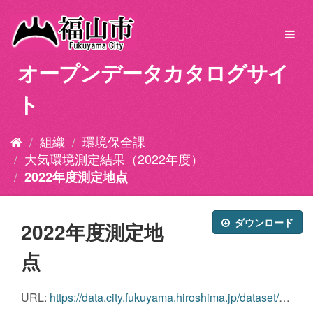
ス
キ
Toggl
ッ
navig
プ
オープンデータカタログサイ
し
て
ト
内
容
へ
組織
環境保全課
大気環境測定結果（2022年度）
2022年度測定地点
ダウンロード
2022年度測定地
点
URL:
https://data.city.fukuyama.hiroshima.jp/dataset/fadef34e-ddce-44b7-a93a-88e1b6e487da/resource/0f60b00d-0f47-44b4-8f29-2438cdb555e3/download/2022chiten.pdf