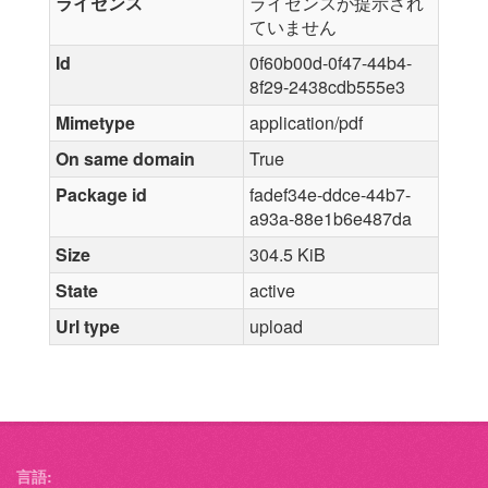
ライセンス
ライセンスが提示され
ていません
Id
0f60b00d-0f47-44b4-
8f29-2438cdb555e3
Mimetype
application/pdf
On same domain
True
Package id
fadef34e-ddce-44b7-
a93a-88e1b6e487da
Size
304.5 KiB
State
active
Url type
upload
言語