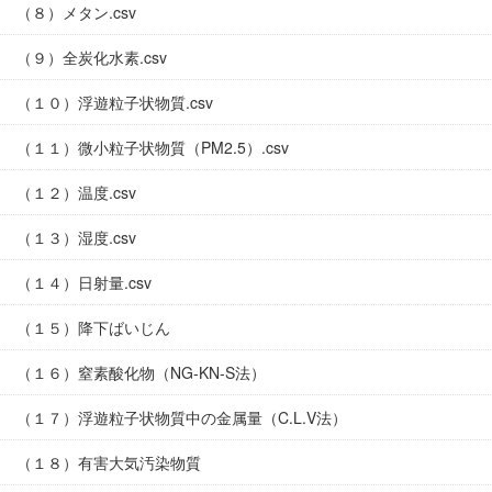
（８）メタン.csv
（９）全炭化水素.csv
（１０）浮遊粒子状物質.csv
（１１）微小粒子状物質（PM2.5）.csv
（１２）温度.csv
（１３）湿度.csv
（１４）日射量.csv
（１５）降下ばいじん
（１６）窒素酸化物（NG-KN-S法）
（１７）浮遊粒子状物質中の金属量（C.L.V法）
（１８）有害大気汚染物質