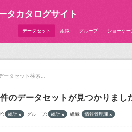
ータカタログサイト
データセット
組織
グループ
ショーケー
5 件のデータセットが見つかりまし
グ:
統計
グループ:
統計
組織:
情報管理課