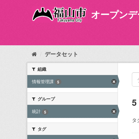
ス
キ
オープンデ
ッ
プ
し
て
内
容
データセット
へ
組織
情報管理課
5
グループ
統計
5
タ
タグ