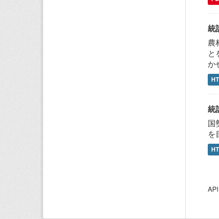
統
農
と
か
H
統
国
を
H
A