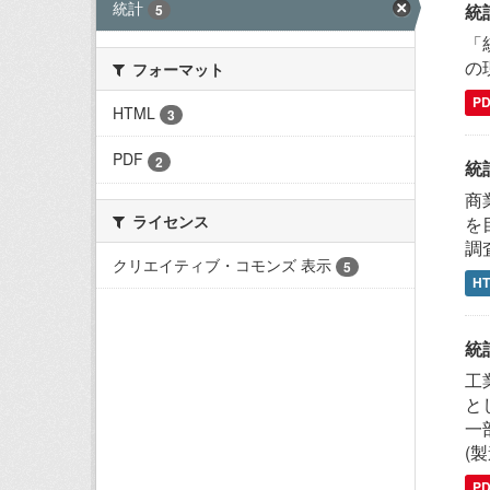
統計
統
5
「
の
フォーマット
P
HTML
3
PDF
2
統
商
ライセンス
を
調
クリエイティブ・コモンズ 表示
5
H
統
工
と
一
(
P