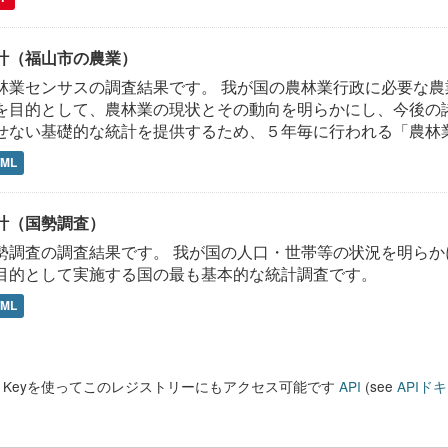
計（福山市の農業）
林業センサスの調査結果です。 我が国の農林業行政に必要な
を目的として、農林業の現状とその動向を明らかにし、今後の
せない基礎的な統計を提供するため、５年毎に行われる「農林
TML
計（国勢調査）
勢調査の調査結果です。 我が国の人口・世帯等の状況を明ら
目的として実施する国の最も基本的な統計調査です。
TML
PI Keyを使ってこのレジストリーにもアクセス可能です
API
(see
APIド