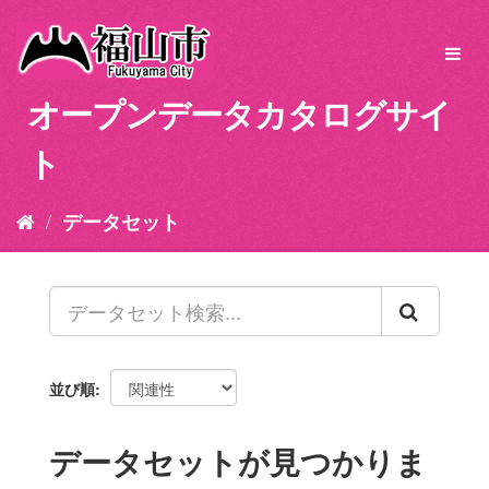
ス
キ
Toggl
ッ
navig
プ
オープンデータカタログサイ
し
て
ト
内
容
へ
データセット
並び順
データセットが見つかりま