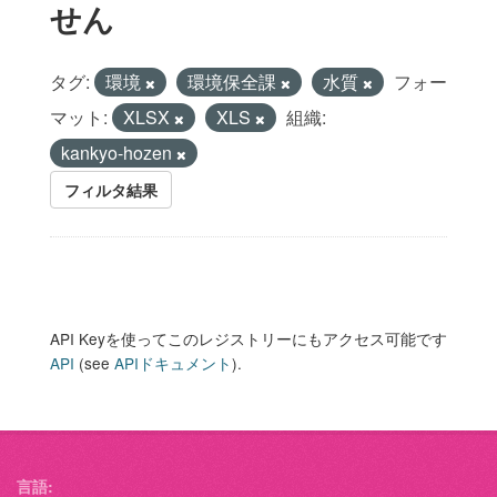
せん
タグ:
環境
環境保全課
水質
フォー
マット:
XLSX
XLS
組織:
kankyo-hozen
フィルタ結果
API Keyを使ってこのレジストリーにもアクセス可能です
API
(see
APIドキュメント
).
言語