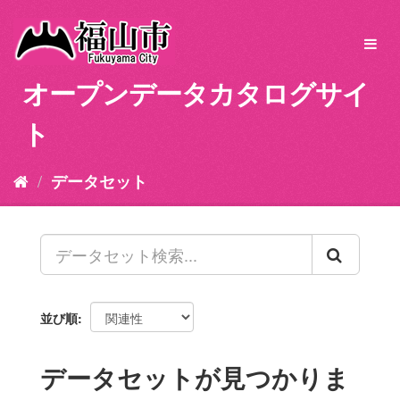
ス
キ
Toggl
ッ
navig
プ
オープンデータカタログサイ
し
て
ト
内
容
へ
データセット
並び順
データセットが見つかりま