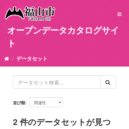
ス
キ
Toggl
ッ
navig
プ
オープンデータカタログサイ
し
て
ト
内
容
へ
データセット
並び順
2 件のデータセットが見つ