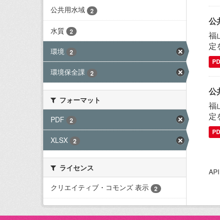
公共用水域
2
公
水質
2
福
定
環境
2
P
環境保全課
2
公
フォーマット
福
定
PDF
2
P
XLSX
2
ライセンス
A
クリエイティブ・コモンズ 表示
2