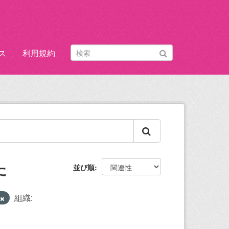
ス
利用規約
た
並び順
組織: