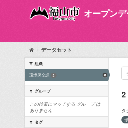
ス
キ
オープンデ
ッ
プ
し
て
内
容
データセット
へ
組織
環境保全課
2
グループ
この検索にマッチする グループ は
ありません
タ
タグ