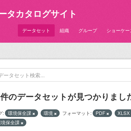
ータカタログサイト
データセット
組織
グループ
ショーケー
2 件のデータセットが見つかりまし
グ:
環境保全課
環境
フォーマット:
PDF
XLSX
環境保全課