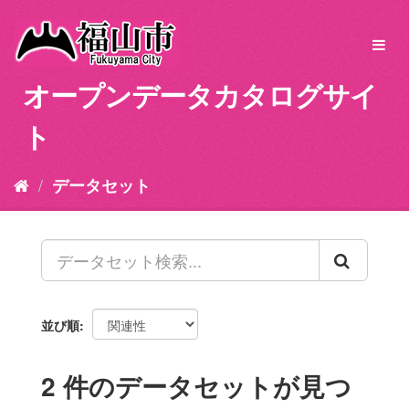
ス
キ
Toggl
ッ
navig
プ
オープンデータカタログサイ
し
て
ト
内
容
へ
データセット
並び順
2 件のデータセットが見つ