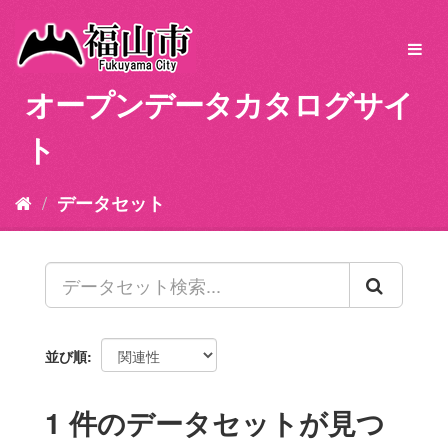
ス
キ
Toggl
ッ
navig
プ
オープンデータカタログサイ
し
て
ト
内
容
へ
データセット
並び順
1 件のデータセットが見つ