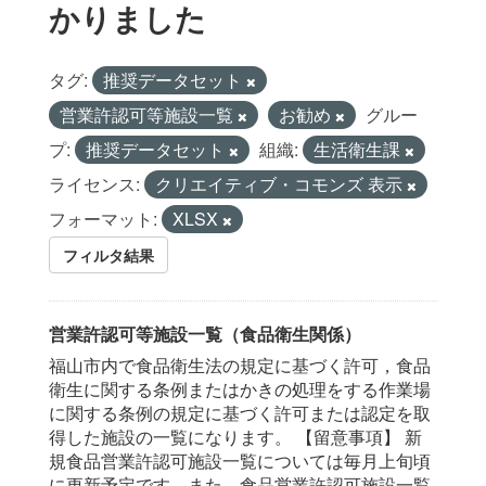
かりました
タグ:
推奨データセット
営業許認可等施設一覧
お勧め
グルー
プ:
推奨データセット
組織:
生活衛生課
ライセンス:
クリエイティブ・コモンズ 表示
フォーマット:
XLSX
フィルタ結果
営業許認可等施設一覧（食品衛生関係）
福山市内で食品衛生法の規定に基づく許可，食品
衛生に関する条例またはかきの処理をする作業場
に関する条例の規定に基づく許可または認定を取
得した施設の一覧になります。 【留意事項】 新
規食品営業許認可施設一覧については毎月上旬頃
に更新予定です。また，食品営業許認可施設一覧