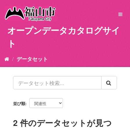
ス
キ
Toggl
ッ
navig
プ
オープンデータカタログサイ
し
て
ト
内
容
へ
データセット
並び順
2 件のデータセットが見つ