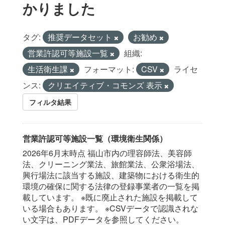
かりました
タグ:
推奨データセット
お勧め
営業許認可等施設一覧
組織:
生活衛生課
フォーマット:
CSV
ライセ
ンス:
クリエイティブ・コモンズ 表示
フィルタ結果
営業許認可等施設一覧（環境衛生関係）
2026年6月末時点 福山市内の理容師法、美容師
法、クリーニング業法、旅館業法、公衆浴場法、
興行場法に該当する施設、建築物における衛生的
環境の確保に関する法律の登録事業者の一覧を掲
載しています。 ※既に廃止された施設を掲載して
いる場合もあります。 ※CSVデータで認識されな
い文字は、PDFデータを参照してください。