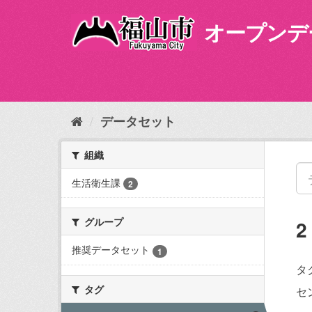
ス
キ
オープンデ
ッ
プ
し
て
内
容
データセット
へ
組織
生活衛生課
2
グループ
推奨データセット
1
タ
タグ
セ