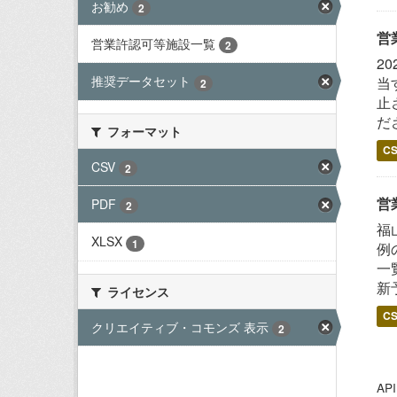
お勧め
2
営
営業許認可等施設一覧
2
2
推奨データセット
当
2
止
だ
フォーマット
C
CSV
2
営
PDF
2
福
XLSX
1
例
一
新
ライセンス
C
クリエイティブ・コモンズ 表示
2
A