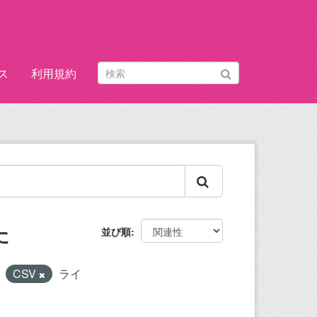
ス
利用規約
た
並び順
CSV
ライ