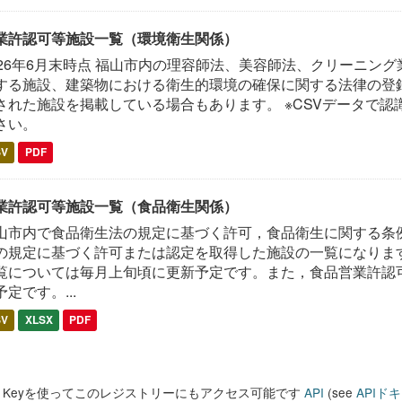
業許認可等施設一覧（環境衛生関係）
026年6月末時点 福山市内の理容師法、美容師法、クリーニン
する施設、建築物における衛生的環境の確保に関する法律の登録
された施設を掲載している場合もあります。 ※CSVデータで認
さい。
SV
PDF
業許認可等施設一覧（食品衛生関係）
山市内で食品衛生法の規定に基づく許可，食品衛生に関する条
の規定に基づく許可または認定を取得した施設の一覧になります
覧については毎月上旬頃に更新予定です。また，食品営業許認
予定です。...
SV
XLSX
PDF
PI Keyを使ってこのレジストリーにもアクセス可能です
API
(see
APIド