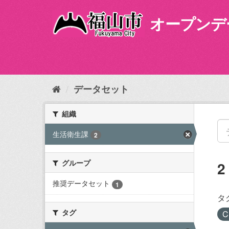
ス
キ
オープンデ
ッ
プ
し
て
内
容
データセット
へ
組織
生活衛生課
2
グループ
推奨データセット
1
タ
タグ
C