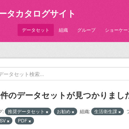
ータカタログサイト
データセット
組織
グループ
ショーケー
2 件のデータセットが見つかりまし
グ:
推奨データセット
お勧め
組織:
生活衛生課
SV
PDF