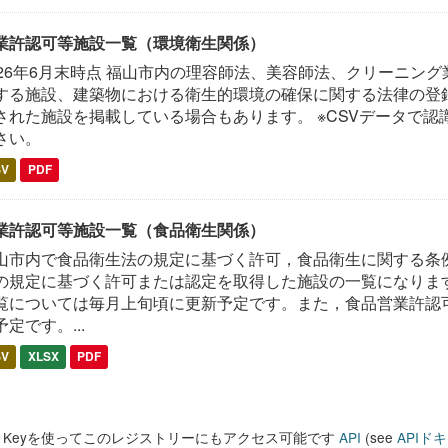
業許認可等施設一覧（環境衛生関係）
026年6月末時点 福山市内の理容師法、美容師法、クリーニン
する施設、建築物における衛生的環境の確保に関する法律の登録
された施設を掲載している場合もあります。 ※CSVデータで認
さい。
SV
PDF
業許認可等施設一覧（食品衛生関係）
山市内で食品衛生法の規定に基づく許可，食品衛生に関する条
の規定に基づく許可または認定を取得した施設の一覧になります
覧については毎月上旬頃に更新予定です。また，食品営業許認
予定です。...
SV
XLSX
PDF
PI Keyを使ってこのレジストリーにもアクセス可能です
API
(see
APIド