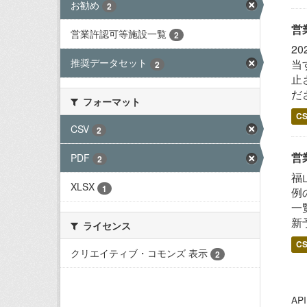
お勧め
2
営
営業許認可等施設一覧
2
2
推奨データセット
当
2
止
だ
フォーマット
C
CSV
2
営
PDF
2
福
XLSX
1
例
一
新
ライセンス
C
クリエイティブ・コモンズ 表示
2
A