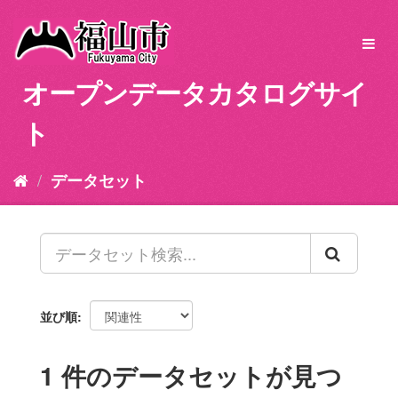
ス
キ
Toggl
ッ
navig
プ
オープンデータカタログサイ
し
て
ト
内
容
へ
データセット
並び順
1 件のデータセットが見つ