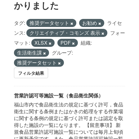
かりました
タグ:
推奨データセット
お勧め
ライセ
ンス:
クリエイティブ・コモンズ 表示
フォー
マット:
XLSX
PDF
組織:
生活衛生課
グループ:
推奨データセット
フィルタ結果
営業許認可等施設一覧（食品衛生関係）
福山市内で食品衛生法の規定に基づく許可，食品
衛生に関する条例またはかきの処理をする作業場
に関する条例の規定に基づく許可または認定を取
得した施設の一覧になります。 【留意事項】 新
規食品営業許認可施設一覧については毎月上旬頃
に更新予定です。また，食品営業許認可施設一覧