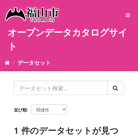
ス
キ
Toggl
ッ
navig
プ
オープンデータカタログサイ
し
て
ト
内
容
へ
データセット
並び順
1 件のデータセットが見つ