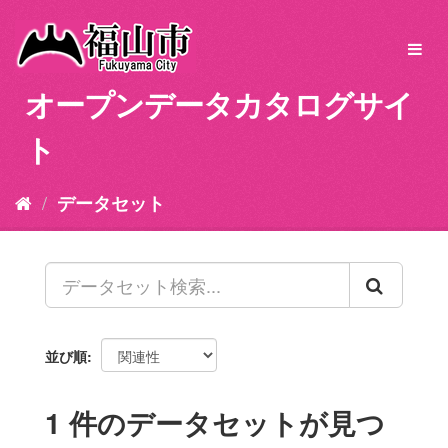
ス
キ
Toggl
ッ
navig
プ
オープンデータカタログサイ
し
て
ト
内
容
へ
データセット
並び順
1 件のデータセットが見つ