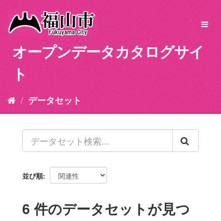
ス
キ
Toggl
ッ
navig
プ
オープンデータカタログサイ
し
て
ト
内
容
へ
データセット
並び順
6 件のデータセットが見つ