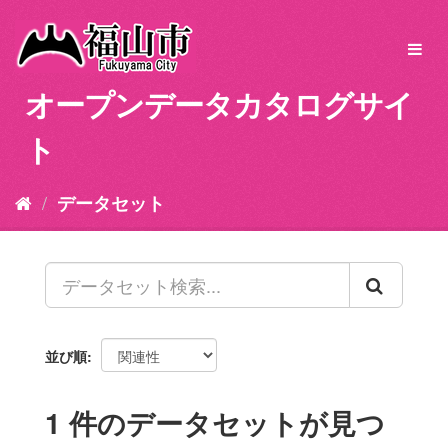
ス
キ
Toggl
ッ
navig
プ
オープンデータカタログサイ
し
て
ト
内
容
へ
データセット
並び順
1 件のデータセットが見つ