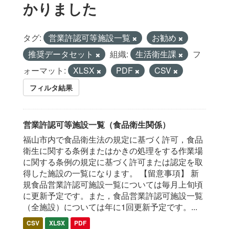
かりました
タグ:
営業許認可等施設一覧
お勧め
推奨データセット
組織:
生活衛生課
フ
ォーマット:
XLSX
PDF
CSV
フィルタ結果
営業許認可等施設一覧（食品衛生関係）
福山市内で食品衛生法の規定に基づく許可，食品
衛生に関する条例またはかきの処理をする作業場
に関する条例の規定に基づく許可または認定を取
得した施設の一覧になります。 【留意事項】 新
規食品営業許認可施設一覧については毎月上旬頃
に更新予定です。また，食品営業許認可施設一覧
（全施設）については年に1回更新予定です。...
CSV
XLSX
PDF