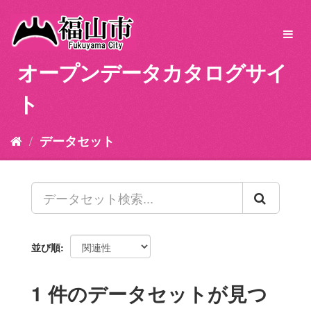
ス
キ
Toggl
ッ
navig
プ
オープンデータカタログサイ
し
て
ト
内
容
へ
データセット
並び順
1 件のデータセットが見つ