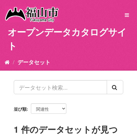
ス
キ
Toggl
ッ
navig
プ
オープンデータカタログサイ
し
て
ト
内
容
へ
データセット
並び順
1 件のデータセットが見つ