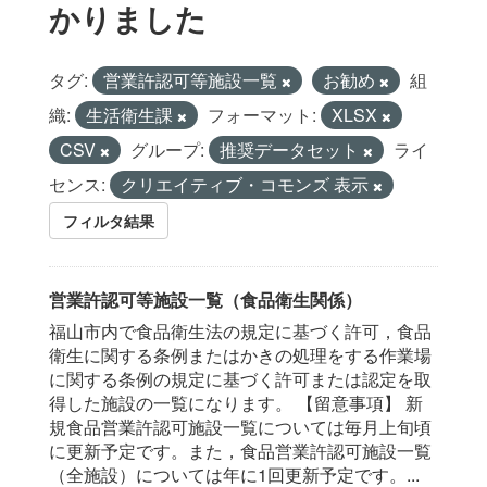
かりました
タグ:
営業許認可等施設一覧
お勧め
組
織:
生活衛生課
フォーマット:
XLSX
CSV
グループ:
推奨データセット
ライ
センス:
クリエイティブ・コモンズ 表示
フィルタ結果
営業許認可等施設一覧（食品衛生関係）
福山市内で食品衛生法の規定に基づく許可，食品
衛生に関する条例またはかきの処理をする作業場
に関する条例の規定に基づく許可または認定を取
得した施設の一覧になります。 【留意事項】 新
規食品営業許認可施設一覧については毎月上旬頃
に更新予定です。また，食品営業許認可施設一覧
（全施設）については年に1回更新予定です。...