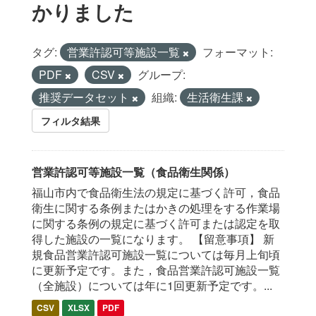
かりました
タグ:
営業許認可等施設一覧
フォーマット:
PDF
CSV
グループ:
推奨データセット
組織:
生活衛生課
フィルタ結果
営業許認可等施設一覧（食品衛生関係）
福山市内で食品衛生法の規定に基づく許可，食品
衛生に関する条例またはかきの処理をする作業場
に関する条例の規定に基づく許可または認定を取
得した施設の一覧になります。 【留意事項】 新
規食品営業許認可施設一覧については毎月上旬頃
に更新予定です。また，食品営業許認可施設一覧
（全施設）については年に1回更新予定です。...
CSV
XLSX
PDF