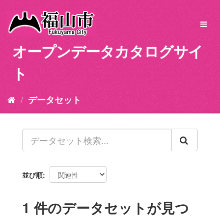
ス
キ
Toggl
ッ
navig
プ
オープンデータカタログサイ
し
て
ト
内
容
へ
データセット
並び順
1 件のデータセットが見つ