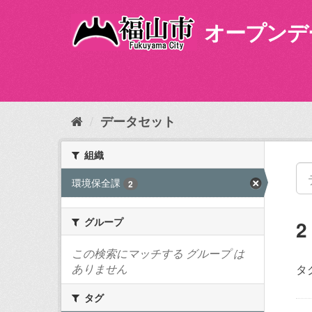
ス
キ
オープンデ
ッ
プ
し
て
内
容
データセット
へ
組織
環境保全課
2
グループ
この検索にマッチする グループ は
ありません
タ
タグ