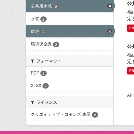
公
公共用水域
2
福
定
水質
2
P
環境
2
環境保全課
2
公
福
フォーマット
定
P
PDF
2
XLSX
2
A
ライセンス
クリエイティブ・コモンズ 表示
2