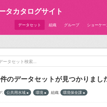
ータカタログサイト
データセット
組織
グループ
ショーケー
2 件のデータセットが見つかりまし
グ:
公共用水域
環境
組織:
環境保全課