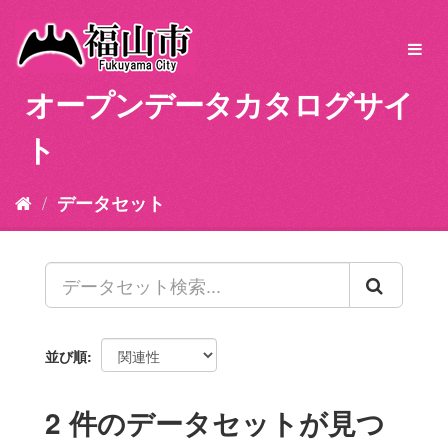
ス
キ
Toggl
ッ
navig
プ
オープンデータカタログサイ
し
て
ト
内
容
へ
データセット
並び順
2 件のデータセットが見つ