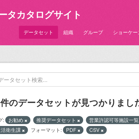
ータカタログサイト
データセット
組織
グループ
ショーケー
2 件のデータセットが見つかりまし
グ:
お勧め
推奨データセット
営業許認可等施設一
生活衛生課
フォーマット:
PDF
CSV