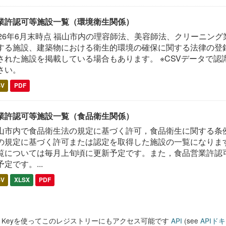
業許認可等施設一覧（環境衛生関係）
026年6月末時点 福山市内の理容師法、美容師法、クリーニン
する施設、建築物における衛生的環境の確保に関する法律の登録
された施設を掲載している場合もあります。 ※CSVデータで認
さい。
SV
PDF
業許認可等施設一覧（食品衛生関係）
山市内で食品衛生法の規定に基づく許可，食品衛生に関する条
の規定に基づく許可または認定を取得した施設の一覧になります
覧については毎月上旬頃に更新予定です。また，食品営業許認
予定です。...
SV
XLSX
PDF
PI Keyを使ってこのレジストリーにもアクセス可能です
API
(see
APIド