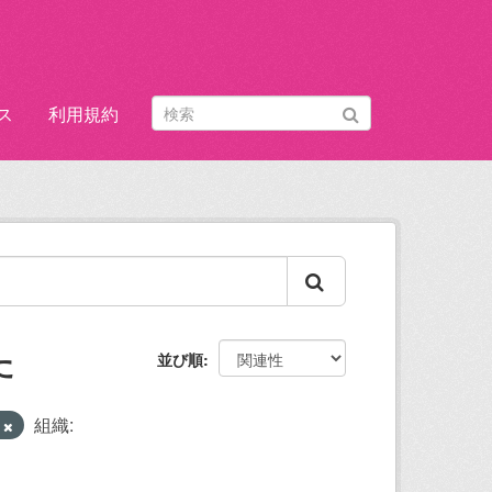
ス
利用規約
た
並び順
覧
組織: