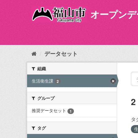
ス
キ
オープンデ
ッ
プ
し
て
内
容
データセット
へ
組織
生活衛生課
2
グループ
推奨データセット
1
タ
タグ