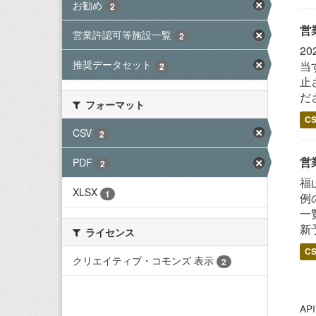
お勧め
2
営
営業許認可等施設一覧
2
2
推奨データセット
当
2
止
だ
フォーマット
C
CSV
2
営
PDF
2
福
XLSX
1
例
一
新
ライセンス
C
クリエイティブ・コモンズ 表示
2
A