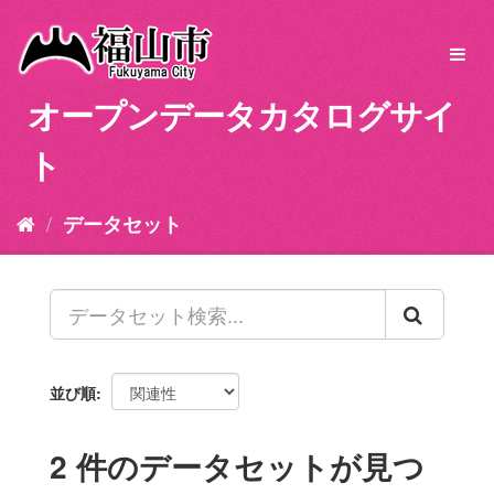
ス
キ
Toggl
ッ
navig
プ
オープンデータカタログサイ
し
て
ト
内
容
へ
データセット
並び順
2 件のデータセットが見つ