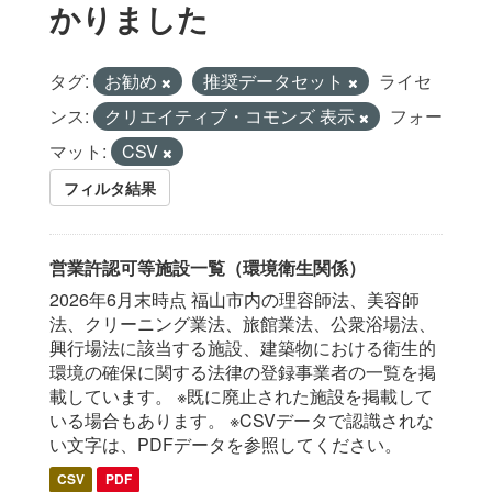
かりました
タグ:
お勧め
推奨データセット
ライセ
ンス:
クリエイティブ・コモンズ 表示
フォー
マット:
CSV
フィルタ結果
営業許認可等施設一覧（環境衛生関係）
2026年6月末時点 福山市内の理容師法、美容師
法、クリーニング業法、旅館業法、公衆浴場法、
興行場法に該当する施設、建築物における衛生的
環境の確保に関する法律の登録事業者の一覧を掲
載しています。 ※既に廃止された施設を掲載して
いる場合もあります。 ※CSVデータで認識されな
い文字は、PDFデータを参照してください。
CSV
PDF