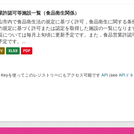
業許認可等施設一覧（食品衛生関係）
山市内で食品衛生法の規定に基づく許可，食品衛生に関する条
の規定に基づく許可または認定を取得した施設の一覧になります
覧については毎月上旬頃に更新予定です。また，食品営業許認
予定です。...
SV
XLSX
PDF
PI Keyを使ってこのレジストリーにもアクセス可能です
API
(see
APIド