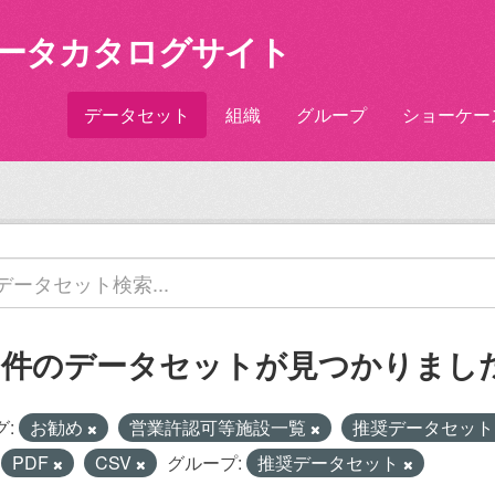
ータカタログサイト
データセット
組織
グループ
ショーケー
1 件のデータセットが見つかりまし
グ:
お勧め
営業許認可等施設一覧
推奨データセッ
PDF
CSV
グループ:
推奨データセット