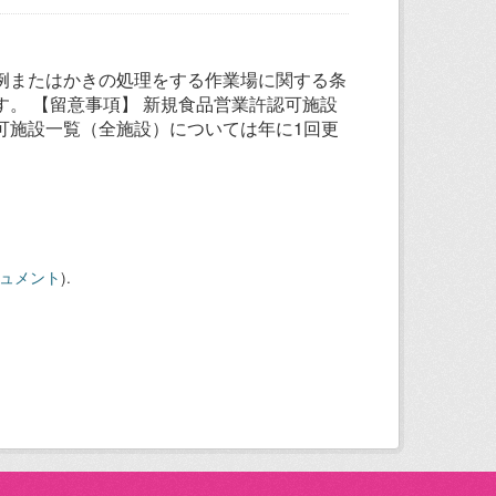
例またはかきの処理をする作業場に関する条
。 【留意事項】 新規食品営業許認可施設
可施設一覧（全施設）については年に1回更
キュメント
).