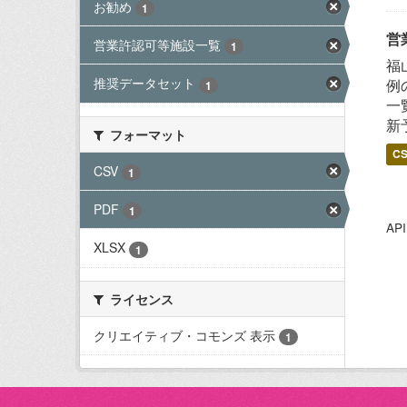
お勧め
1
営
営業許認可等施設一覧
1
福
推奨データセット
例
1
一
新
フォーマット
C
CSV
1
PDF
1
A
XLSX
1
ライセンス
クリエイティブ・コモンズ 表示
1