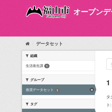
ス
キ
オープンデ
ッ
プ
し
て
内
容
データセット
へ
組織
生活衛生課
1
グループ
推奨データセット
1
タ
タグ
ト: