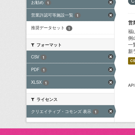
C
お勧め
1
営業許認可等施設一覧
1
営
推奨データセット
1
福
例
一
フォーマット
新
CSV
1
C
PDF
1
XLSX
1
A
ライセンス
クリエイティブ・コモンズ 表示
1