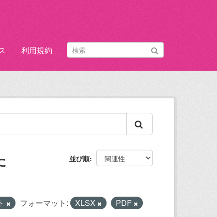
ス
利用規約
た
並び順
ト
フォーマット:
XLSX
PDF