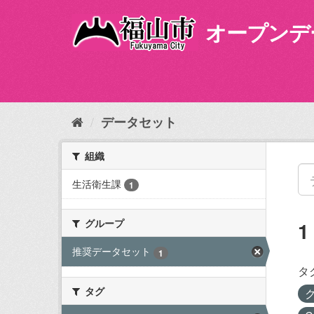
ス
キ
オープンデ
ッ
プ
し
て
内
容
データセット
へ
組織
生活衛生課
1
グループ
推奨データセット
1
タ
タグ