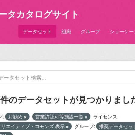
ータカタログサイト
データセット
組織
グループ
ショーケー
1 件のデータセットが見つかりまし
グ:
お勧め
営業許認可等施設一覧
ライセンス:
クリエイティブ・コモンズ 表示
グループ:
推奨データセッ