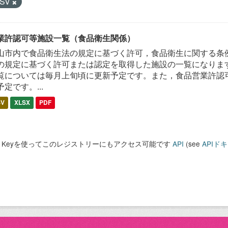
SV
業許認可等施設一覧（食品衛生関係）
山市内で食品衛生法の規定に基づく許可，食品衛生に関する条
の規定に基づく許可または認定を取得した施設の一覧になります
覧については毎月上旬頃に更新予定です。また，食品営業許認
予定です。...
SV
XLSX
PDF
PI Keyを使ってこのレジストリーにもアクセス可能です
API
(see
APIド