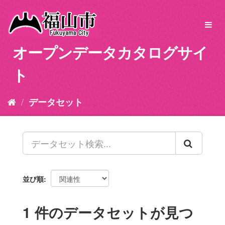
ス
キ
Toggl
ッ
navig
プ
オープンデータカタログサイ
し
て
ト
内
容
へ
データセット
並び順
1 件のデータセットが見つ