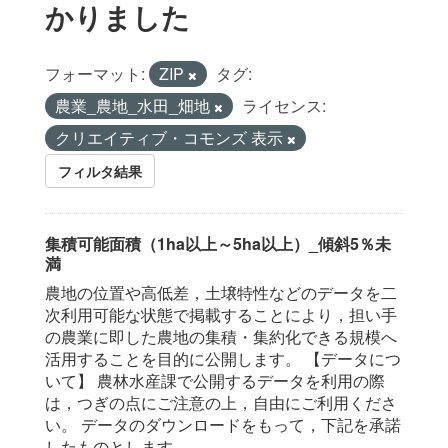
かりました
フォーマット:
ZIP
タグ:
農業_農地_水田_畑地
ライセンス:
クリエイティブ・コモンズ 表示
フィルタ結果
集積可能面積（1ha以上～5ha以上）_傾斜5％未
満
農地の位置や高低差，土壌特性などのデータを二
次利用可能な状態で掲載することにより，担い手
の農業に即した農地の集積・集約化できる規模へ
活用することを目的に公開します。 【データにつ
いて】 農林水産課で公開するデータを利用の際
は，つぎの点にご注意の上，自由にご利用くださ
い。 データのダウンロードをもって，下記を承諾
したものとします。...