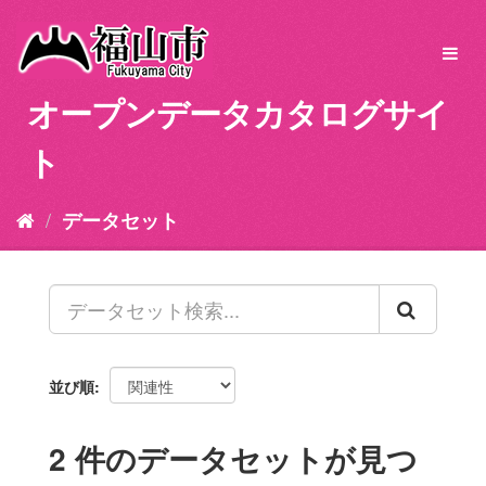
ス
キ
Toggl
ッ
navig
プ
オープンデータカタログサイ
し
て
ト
内
容
へ
データセット
並び順
2 件のデータセットが見つ