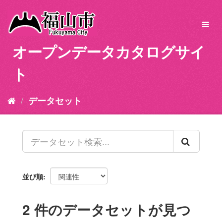
ス
キ
Toggl
ッ
navig
プ
オープンデータカタログサイ
し
て
ト
内
容
へ
データセット
並び順
2 件のデータセットが見つ