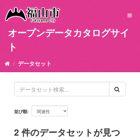
ス
キ
Toggl
ッ
navig
プ
オープンデータカタログサイ
し
て
ト
内
容
へ
データセット
並び順
2 件のデータセットが見つ