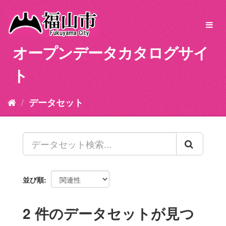
ス
キ
Toggl
ッ
navig
プ
オープンデータカタログサイ
し
て
ト
内
容
へ
データセット
並び順
2 件のデータセットが見つ