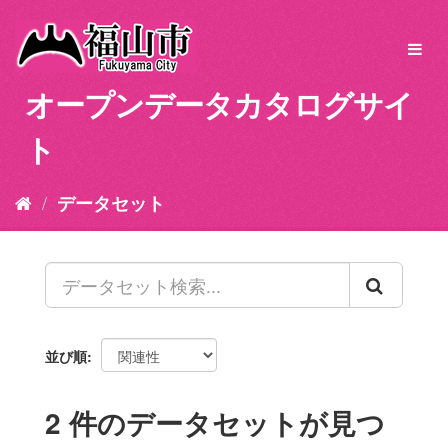
ス
キ
Toggl
ッ
navig
プ
オープンデータカタログサイ
し
て
ト
内
容
へ
データセット
並び順
2 件のデータセットが見つ