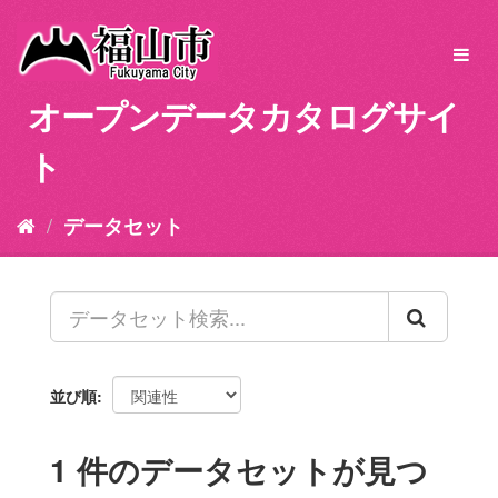
ス
キ
Toggl
ッ
navig
プ
オープンデータカタログサイ
し
て
ト
内
容
へ
データセット
並び順
1 件のデータセットが見つ