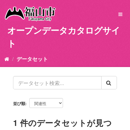
ス
キ
Toggl
ッ
navig
プ
オープンデータカタログサイ
し
て
ト
内
容
へ
データセット
並び順
1 件のデータセットが見つ