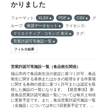
かりました
フォーマット:
XLSX
PDF
CSV
グ
ループ:
推奨データセット
ライセンス:
クリエイティブ・コモンズ 表示
タグ:
営業許認可等施設一覧
フィルタ結果
営業許認可等施設一覧（食品衛生関係）
福山市内で食品衛生法の規定に基づく許可，食品
衛生に関する条例またはかきの処理をする作業場
に関する条例の規定に基づく許可または認定を取
得した施設の一覧になります。 【留意事項】 新
規食品営業許認可施設一覧については毎月上旬頃
に更新予定です。また，食品営業許認可施設一覧
（全施設）については年に1回更新予定です。...