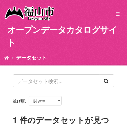
ス
キ
Toggl
ッ
navig
プ
オープンデータカタログサイ
し
て
ト
内
容
へ
データセット
並び順
1 件のデータセットが見つ